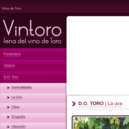
Vinos de Toro
Fomentoro
Vintoro
D.O. Toro
Generalidades
La Uva
D.O. TORO
| La uva
Clima
Orografía
Ubicación