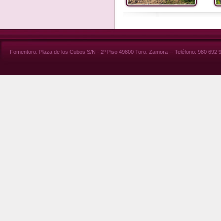
Fomentoro. Plaza de los Cubos S/N - 2º Piso 49800 Toro. Zamora -- Teléfono: 980 692 